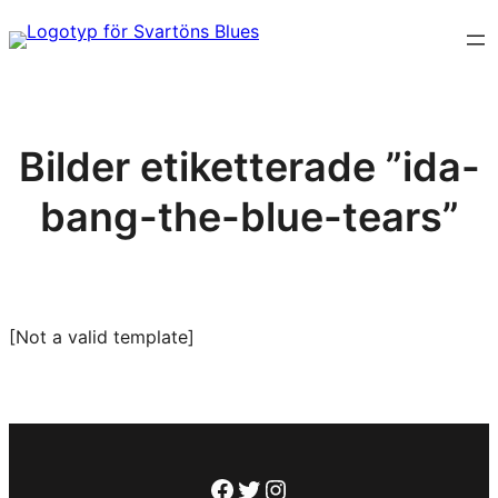
Hoppa
till
innehåll
Bilder etiketterade ”ida-
bang-the-blue-tears”
[Not a valid template]
Facebook
Twitter
Instagram