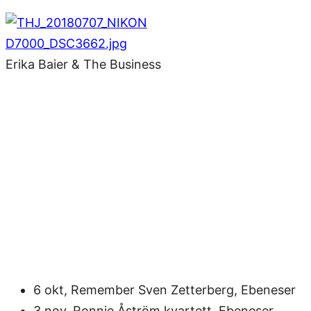
Erika Baier & The Business
6 okt, Remember Sven Zetterberg, Ebeneser
3 nov, Ronnie Åström kvartett, Ebeneser