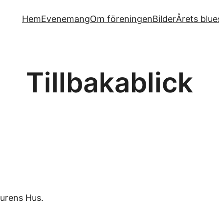
Hem
Evenemang
Om föreningen
Bilder
Årets blue
Tillbakablick
turens Hus.