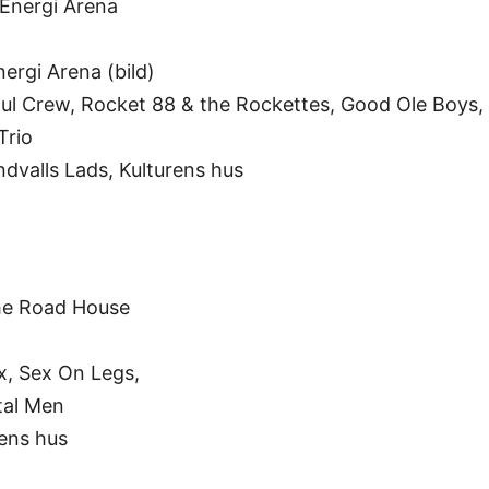
 Energi Arena
ergi Arena (bild)
ul Crew, Rocket 88 & the Rockettes, Good Ole Boys, J
Trio
dvalls Lads, Kulturens hus
The Road House
x, Sex On Legs,
tal Men
rens hus