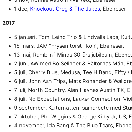
1 dec,
Knockout Greg & The Jukes
, Ebeneser
2017
5 januari, Tomi Leino Trio & Lindvalls Lads, Kul
18 mars, JAM ”Frysen törst i kön”, Ebeneser.
13 maj, Ramblin´ Minds 30-års jubileum, Ebenes
2 juni, AW med Bo Selinder & Bältornas Män, E
5 juli, Cherry Blue, Medusa, Tee H Band, Fifty / F
6 juli, John Ash Trips, Mats Ronander & Wallgre
7 juli, North Country, Alan Haynes Austin TX, E
8 juli, No Expectations, Lauker Connection, Vio
9 september, Kulturnatten, samarbete med Stu
7 oktober, Phil Wiggins & George Kilby Jr, US, 
4 november, Ida Bang & The Blue Tears, Ebene