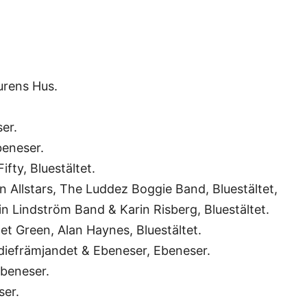
turens Hus.
er.
beneser.
ifty, Bluestältet.
n Allstars, The Luddez Boggie Band, Bluestältet,
lin Lindström Band & Karin Risberg, Bluestältet.
let Green, Alan Haynes, Bluestältet.
diefrämjandet & Ebeneser, Ebeneser.
Ebeneser.
ser.