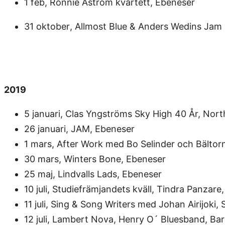
1 feb, Ronnie Åström kvartett, Ebeneser
31 oktober
, Allmost Blue & Anders Wedins Jam
2019
5 januari, Clas Yngströms Sky High 40 År, Nor
26 januari, JAM, Ebeneser
1 mars, After Work med Bo Selinder och Bälto
30 mars, Winters Bone, Ebeneser
25 maj, Lindvalls Lads, Ebeneser
10 juli, Studiefrämjandets kväll, Tindra Panzare,
11 juli, Sing & Song Writers med Johan Airijoki, 
12 juli, Lambert Nova, Henry O´ Bluesband, Bar