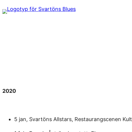
Hoppa
till
innehåll
2020
5 jan, Svartöns Allstars, Restaurangscenen Kul