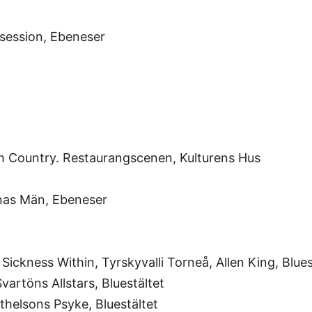
 session, Ebeneser
th Country. Restaurangscenen, Kulturens Hus
rnas Män, Ebeneser
 Sickness Within, Tyrskyvalli Torneå, Allen King, Blues
Svartöns Allstars, Bluestältet
thelsons Psyke, Bluestältet