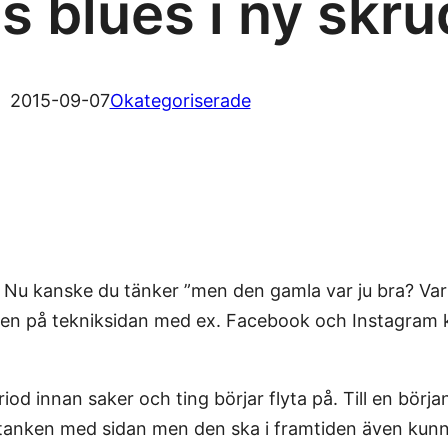
s blues i ny skru
2015-09-07
Okategoriserade
 Nu kanske du tänker ”men den gamla var ju bra? Varf
en på tekniksidan med ex. Facebook och Instagram krä
iod innan saker och ting börjar flyta på. Till en börj
undtanken med sidan men den ska i framtiden även kun