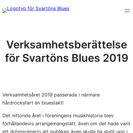
Hoppa
till
innehåll
Verksamhetsberättelse
för Svartöns Blues 2019
Verksamhetsåret 2019 passerade i närmare
hårdrocksfart än bluestakt!
Det nittonde året i föreningens musikhistoria blev
förhållandevis arrangemangstätt, även om det hade varit
ett drömscenario att publiken även skulle ha slutit upp i