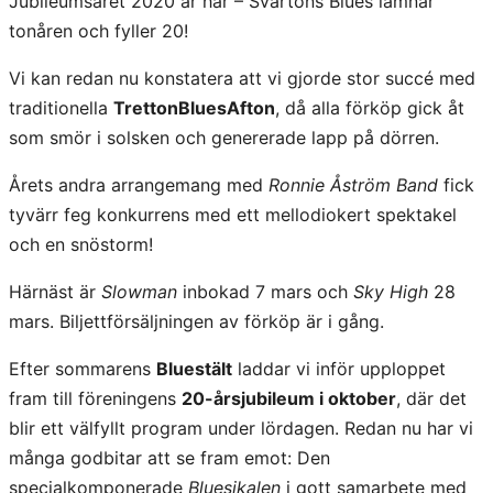
Jubileumsåret 2020 är här – Svartöns Blues lämnar
tonåren och fyller 20!
Vi kan redan nu konstatera att vi gjorde stor succé med
traditionella
TrettonBluesAfton
, då alla förköp gick åt
som smör i solsken och genererade lapp på dörren.
Årets andra arrangemang med
Ronnie Åström Band
fick
tyvärr feg konkurrens med ett mellodiokert spektakel
och en snöstorm!
Härnäst är
Slowman
inbokad 7 mars och
Sky High
28
mars. Biljettförsäljningen av förköp är i gång.
Efter sommarens
Bluestält
laddar vi inför upploppet
fram till föreningens
20-årsjubileum i oktober
, där det
blir ett välfyllt program under lördagen. Redan nu har vi
många godbitar att se fram emot: Den
specialkomponerade
Bluesikalen
i gott samarbete med