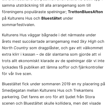
samma utsträckning till alla arrangemang som till
föreningens populäraste spelningar;
TrettonBluesAfton
på Kulturens Hus och
Bluestältet
under
sommarfestivalen.
Kulturens Hus väggar bågnade i det närmaste under
årets mest succéartade arrangemang med
Sky High
och
North Country
som dragplåster, och gav ett välkommet
extra klirr i kassan – de där slantarna som gjorde att vi
trots allt ekonomiskt klarade av de spelningar där vi inte
lyckades få publiken att lämna soffor och fjärrkontroller
för vår live scen.
Bluestältet fick under sommaren 2019 en ny placering på
Smedjegatan mellan Kulturens Hus och Trekantens
parkering. Det fanns en oro för att ljudet från Stora
scenen och Bluestältet skulle kollidera, men det visade