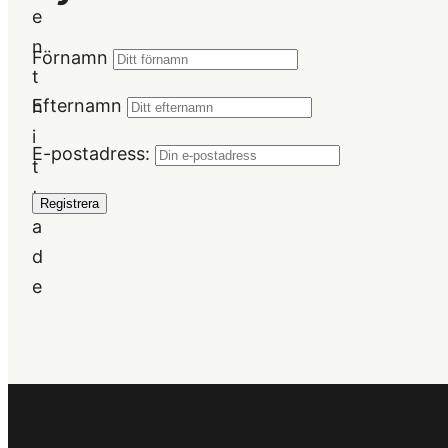
e
n
Förnamn
t
Efternamn
h
i
E-postadress:
t
t
a
d
e