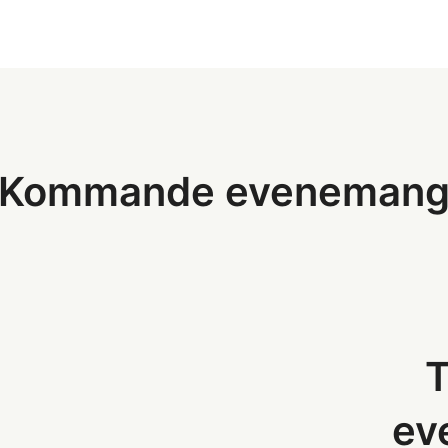
Kommande eveneman
T
ev