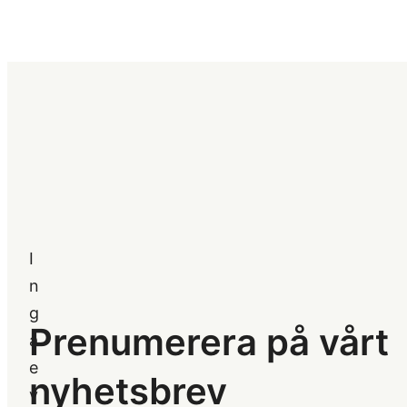
I
n
g
Prenumerera på vårt
a
e
nyhetsbrev
v