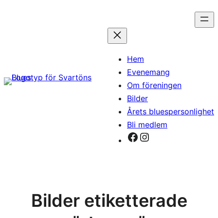
Hoppa
till
innehåll
Hem
Evenemang
Om föreningen
Bilder
Årets bluespersonlighet
Bli medlem
Facebook
Instagram
Bilder etiketterade