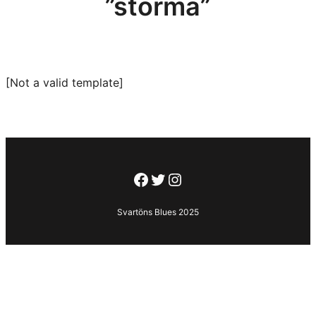
”storma”
[Not a valid template]
Facebook
Twitter
Instagram
Svartöns Blues 2025