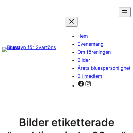
Hoppa
till
innehåll
Hem
Evenemang
Om föreningen
Bilder
Årets bluespersonlighet
Bli medlem
Facebook
Instagram
Bilder etiketterade