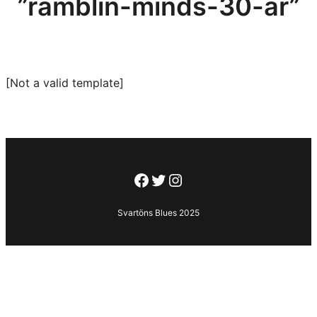
”ramblin-minds-30-ar”
[Not a valid template]
Facebook
Twitter
Instagram
Svartöns Blues 2025