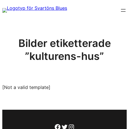
Hoppa
till
innehåll
Bilder etiketterade
”kulturens-hus”
[Not a valid template]
Facebook
Twitter
Instagram