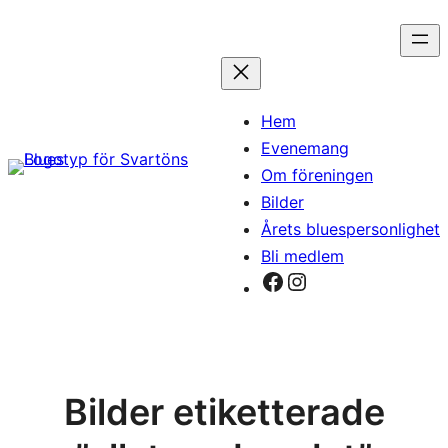
Hoppa
till
innehåll
Hem
Evenemang
Om föreningen
Bilder
Årets bluespersonlighet
Bli medlem
Facebook
Instagram
Bilder etiketterade