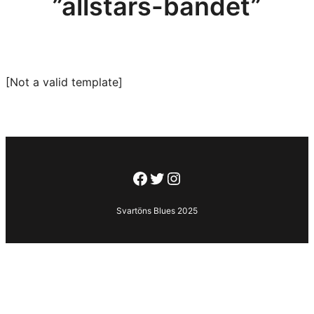
”allstars-bandet”
[Not a valid template]
Facebook
Twitter
Instagram
Svartöns Blues 2025