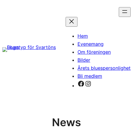
Hoppa
till
innehåll
Hem
Evenemang
Om föreningen
Bilder
Årets bluespersonlighet
Bli medlem
Facebook
Instagram
News