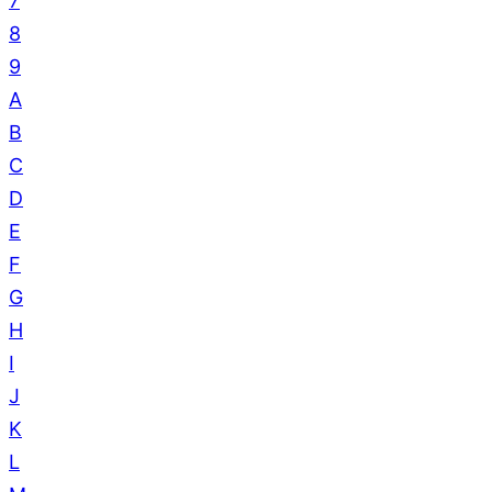
7
8
9
A
B
C
D
E
F
G
H
I
J
K
L