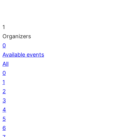
1
Organizers
0
Available events
All
0
1
2
3
4
5
6