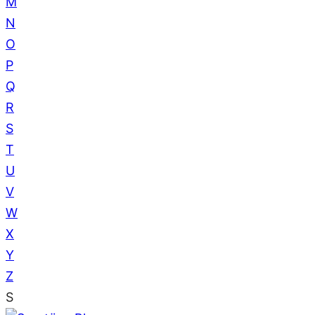
M
N
O
P
Q
R
S
T
U
V
W
X
Y
Z
S