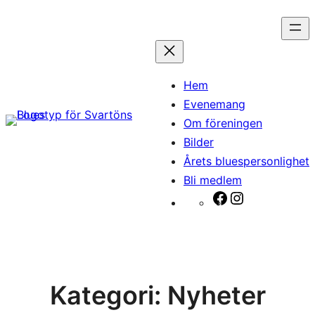
Hoppa
till
innehåll
Hem
Evenemang
Om föreningen
Bilder
Årets bluespersonlighet
Bli medlem
Facebook
Instagram
Kategori:
Nyheter