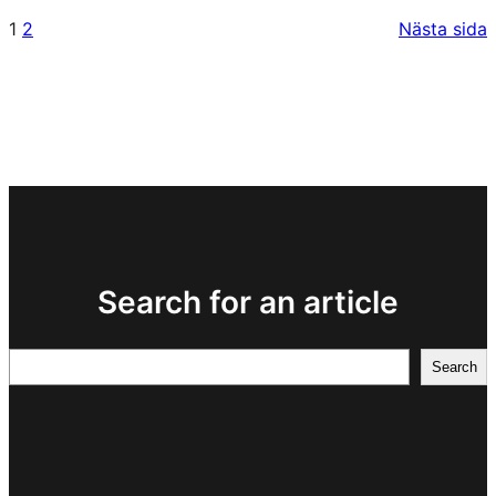
1
2
Nästa sida
Search for an article
Search
Search