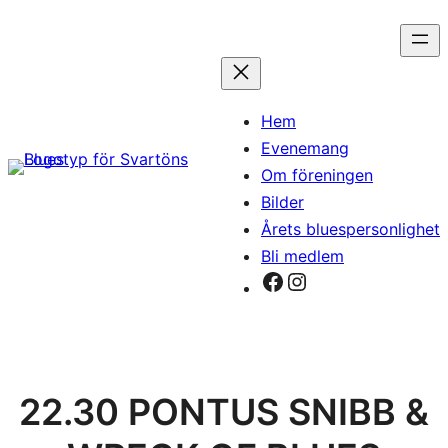
Hoppa
till
innehåll
Hem
Evenemang
Om föreningen
Bilder
Årets bluespersonlighet
Bli medlem
Facebook
Instagram
22.30 PONTUS SNIBB &