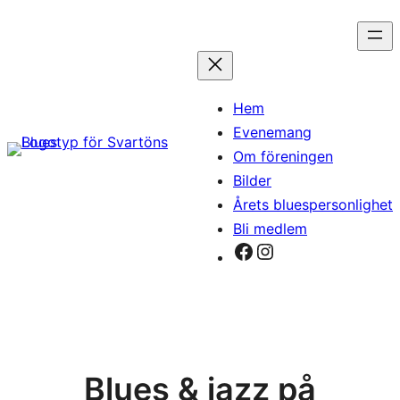
Hoppa
till
innehåll
Hem
Evenemang
Om föreningen
Bilder
Årets bluespersonlighet
Bli medlem
Facebook
Instagram
Blues & jazz på