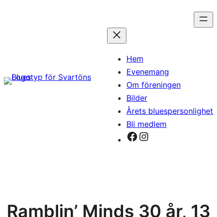
Hoppa
till
innehåll
Hem
Evenemang
Om föreningen
Bilder
Årets bluespersonlighet
Bli medlem
Facebook
Instagram
Ramblin’ Minds 30 år, 13