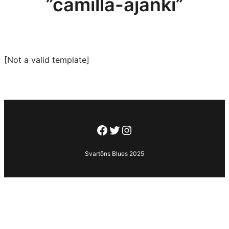
”camilla-ajanki”
[Not a valid template]
Facebook
Twitter
Instagram
Svartöns Blues 2025