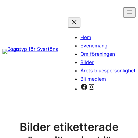
Hoppa
till
innehåll
Hem
Evenemang
Om föreningen
Bilder
Årets bluespersonlighet
Bli medlem
Facebook
Instagram
Bilder etiketterade