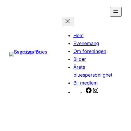
Hoppa
till
innehåll
Hem
Evenemang
Om föreningen
Bilder
Årets
bluespersonlighet
Bli medlem
Facebook
Instagram